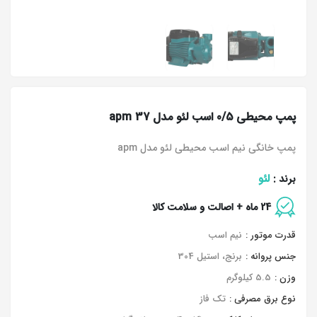
پمپ محیطی 0/5 اسب لئو مدل apm 37
پمپ خانگی نیم اسب محیطی لئو مدل apm
لئو
برند :
24 ماه + اصالت و سلامت کالا
قدرت موتور :
نیم اسب
جنس پروانه :
برنج، استیل 304
وزن :
5.5 کیلوگرم
نوع برق مصرفی :
تک فاز