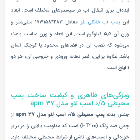
ایده‌آل برای انتقال آب در سیستم‌های مختلف است. ابعاد
این
معادل 283*158*171 میلی‌متر و
پمپ آب خانگی لئو
وزن آن 5.5 کیلوگرم است. این ابعاد و وزن مناسب باعث
می‌شود که نصب آن در فضاهای محدود یا کوچک آسان
باشد. علاوه بر این، قطر دهانه ورودی و خروجی آن، هر دو
1 اینچ است.
ویژگی‌های ظاهری و کیفیت ساخت پمپ
محیطی 0/5 اسب لئو مدل apm 37
جنس بد
نه
پمپ محیطی 0/5 اسب لئو مدل apm 37
از
چدن ضد زن
گ (HT200) است که مقاومت بالایی را در برابر
خوردگی و آسیب‌های ناشی از شرایط محیطی مختلف دارد.