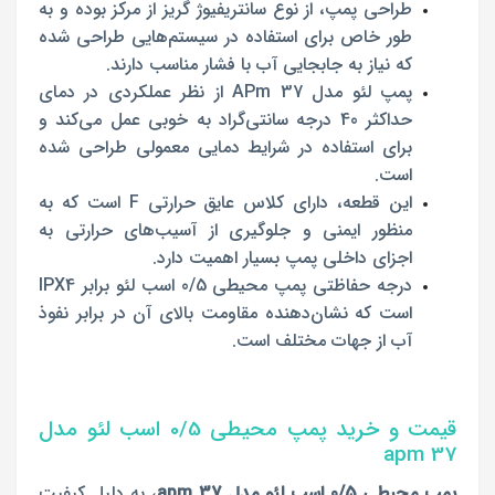
طراحی پمپ، از نوع سانتریفیوژ گریز از مرکز بوده و به‌
طور خاص برای استفاده در سیستم‌هایی طراحی شده
که نیاز به جابجایی آب با فشار مناسب دارند.
پمپ لئو مدل APm 37 از نظر عملکردی در دمای
حداکثر 40 درجه سانتی‌گراد به ‌خوبی عمل می‌کند و
برای استفاده در شرایط دمایی معمولی طراحی شده
است.
این قطعه، دارای کلاس عایق حرارتی F است که به
‌منظور ایمنی و جلوگیری از آسیب‌های حرارتی به
اجزای داخلی پمپ بسیار اهمیت دارد.
درجه حفاظتی پمپ محیطی 0/5 اسب لئو برابر IPX4
است که نشان‌دهنده مقاومت بالای آن در برابر نفوذ
آب از جهات مختلف است.
قیمت و خرید پمپ محیطی 0/5 اسب لئو مدل
apm 37
پمپ محیطی 0/5 اسب لئو مدل apm 37
، به ‌دلیل کیفیت