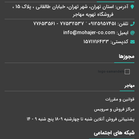
آدرس:
استان تهران، شهر تهران، خیابان طالقانی ، پلاک 15 ،
فروشگاه تهویه مهاجر
تلفن:
09125957451
-
77532537 - 77653561
ایمیل:
info@mohajer-co.com
کدپستی:
1571716433
مجوز‌ها
مهاجر
قوانین و مقررات
مراکز فروش و سرویس
پشتیبانی فروش آنلاین شنبه تا چهارشنبه 9-18 پنج شنبه 9 - 14
شبکه های اجتماعی