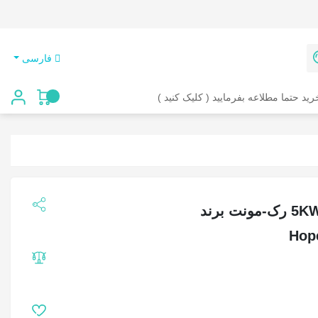
فارسی
رید حتما مطلاعه بفرمایید ( کلیک کنید )
باتری لیتیوم آهن فسفات 5KW/H رک-مونت برند