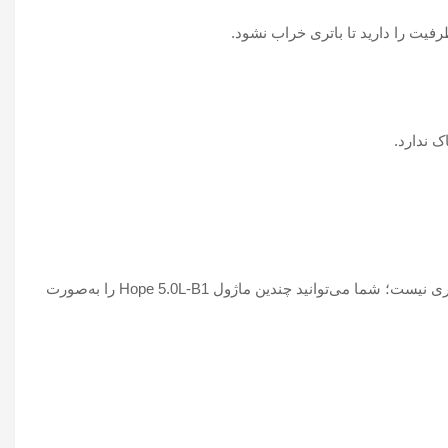
 ندارد.
، امکان ارتقای سیستم است. اگر در آینده نیاز به ذخیره انرژی بیشتری داشتید، نیازی به تعویض باتری نیست؛ شما می‌توانید چندین ماژول Hope 5.0L-B1 را به‌صورت