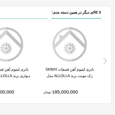
3 کالای دیگر در همین دسته بندی:
باتری لیتیوم آهن فسفات 5KW/H
رک-مونت برند ALLOLLA مدل
P-48100S
AL-BP-48100S
000,000
185,000,000
تومان