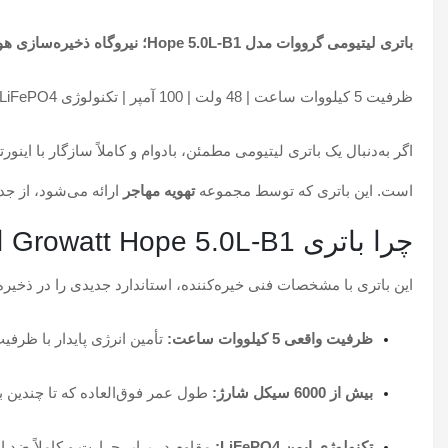
باتری لیتیومی گرووات مدل Hope 5.0L-B1؛ نیروگاه ذخیره‌سازی هوشمند در دستان شما
ظرفیت 5 کیلووات ساعت | 48 ولت | 100 آمپر | تکنولوژی LiFePO4
اگر به‌دنبال یک باتری لیتیومی مطمئن، بادوام و کاملاً سازگار با این
است. این باتری که توسط مجموعه
تهویه مهاجر
ارائه می‌شود، از جد
چرا باتری Growatt Hope 5.0L-B1 انتخابی هوشمندانه است؟
این باتری با مشخصات فنی خیره‌کننده، استاندارد جدیدی را در ذخی
ظرفیت واقعی 5 کیلووات ساعت:
تأمین انرژی پایدار با ظرفیت 100 آمپر ساعت در ولتاژ 48 
بیش از 6000 سیکل شارژ:
طول عمر فوق‌العاده که تا چندین ب
تکنولوژی ایمن LiFePO4:
مقاوم در برابر حرارت و کاملاً ضد ا