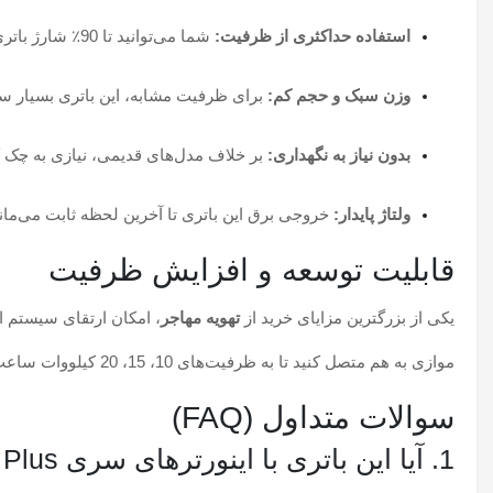
استفاده حداکثری از ظرفیت:
شما می‌توانید تا 90٪ شارژ باتری لیتیومی را مصرف کنید، اما در باتری سربی تنها اجازه استفاده از 50٪ ظرفیت را دارید تا باتری خراب نشود.
وزن سبک و حجم کم:
برای ظرفیت مشابه، این باتری بسیار س
بدون نیاز به نگهداری:
بر خلاف مدل‌های قدیمی، نیازی به چک ک
ولتاژ پایدار:
خروجی برق این باتری تا آخرین لحظه ثابت می‌م
قابلیت توسعه و افزایش ظرفیت
یکی از بزرگترین مزایای خرید از
تهویه مهاجر
موازی به هم متصل کنید تا به ظرفیت‌های 10، 15، 20 کیلووات ساعت و بالاتر دست یابید.
سوالات متداول (FAQ)
1. آیا این باتری با اینورترهای سری SPF6000 ES Plus سازگار است؟