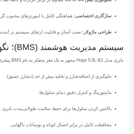
سازگاری اختصاصی:
هماهنگی کامل با اینورترهای محبوب گرووات س
طراحی ماژولار:
نصب آسان و قابلیت ارتقای سیستم در آینده.
سیستم مدیریت هوشمند (BMS)؛ نگهبان انرژی شما
باتری مدل Hope 5.0L-B1 مجهز به یک مغز متفکر به نام BMS پیشرفته است که وظایف حیاتی زیر را به‌صورت خودکار انجام می‌دهد:
جلوگیری از اضافه‌شارژ و تخلیه بیش از حد (دشارژ عمیق).
مانیتورینگ و کنترل دقیق دمای سلول‌ها.
بالانس کردن سلول‌ها برای حفظ سلامت طولانی‌مدت باتری.
محافظت کامل در برابر اتصال کوتاه و نوسانات ناگهانی.