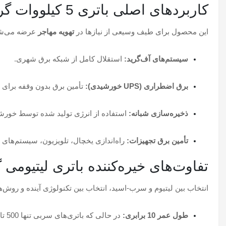
کاربردهای اصلی باتری 5 کیلووات گرووات
این محصول برای طیف وسیعی از نیازها در
تهویه مهاجر
عرضه می‌شو
سیستم‌های آف‌گرید:
استقلال کامل از شبکه برق شهری.
برق اضطراری (UPS خورشیدی):
تأمین برق بدون وقفه برای و
ذخیره‌سازی شبانه:
استفاده از انرژی تولید شده توسط خورشی
تأمین برق تجهیزات:
راه‌اندازی یخچال، تلویزیون، سیستم‌های 
تفاوت‌های خیره‌کننده باتری لیتیومی
انتخاب بین لیتیوم و سرب-اسید، انتخاب بین تکنولوژی آینده و روش
طول عمر 10 برابری:
در حالی که باتری‌های سربی تنها 500 تا 800 سیکل عمر می‌کنند، مدل Hope 5.0L-B1 بیش از 6000 سیکل همراه شماست (بیش از 10 سال عمر مفید).