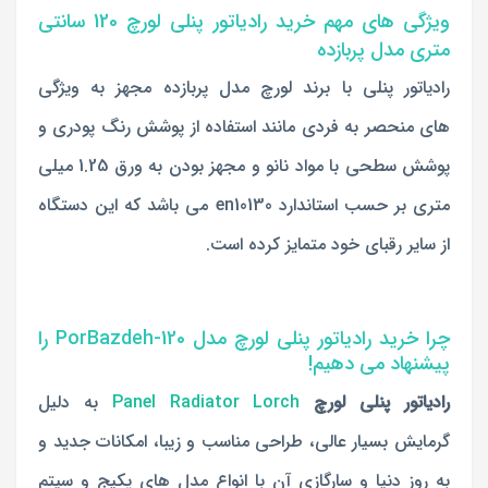
ویژگی های مهم خرید رادیاتور پنلی لورچ 120 سانتی
متری مدل پربازده
رادیاتور پنلی با برند لورچ مدل پربازده مجهز به ویژگی
های منحصر به فردی مانند استفاده از پوشش رنگ پودری و
پوشش سطحی با مواد نانو و مجهز بودن به ورق 1.25 میلی
متری بر حسب استاندارد en10130 می باشد که این دستگاه
از سایر رقبای خود متمایز کرده است.
چرا خرید رادیاتور پنلی لورچ مدل PorBazdeh-120 را
پیشنهاد می دهیم!
رادیاتور پنلی لورچ
Panel Radiator Lorch
به دلیل
گرمایش بسیار عالی، طراحی مناسب و زیبا، امکانات جدید و
به روز دنیا و سارگازی آن با انواع مدل های پکیج و سیتم