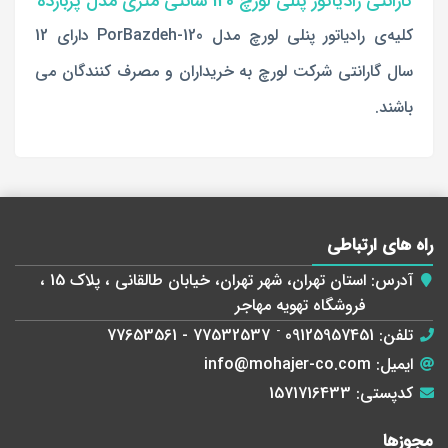
گارانتی رادیاتور پنلی لورچ 120 سانتی متری مدل پربازده
کلیه‌ی رادیاتور پنلی لورچ مدل PorBazdeh-120 دارای 12
سال گارانتی شرکت لورچ به خریداران و مصرف کنندگان می
باشند.
راه های ارتباطی
آدرس:
استان تهران، شهر تهران، خیابان طالقانی ، پلاک 15 ،
فروشگاه تهویه مهاجر
تلفن:
09125957451
-
77532537 - 77653561
ایمیل:
info@mohajer-co.com
کدپستی:
1571716433
مجوز‌ها