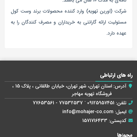
نامه‌ی به مدت 10 سال می باشند.
شرکت (اورین تهویه) وارد کننده محصولات برند وست کول
مسئولیت ارائه گارانتی به خریداران و مصرف کنندگان را به
عهده دارد.
راه های ارتباطی
آدرس:
استان تهران، شهر تهران، خیابان طالقانی ، پلاک 15 ،
فروشگاه تهویه مهاجر
تلفن:
09125957451
-
77532537 - 77653561
ایمیل:
info@mohajer-co.com
کدپستی:
1571716433
مجوز‌ها