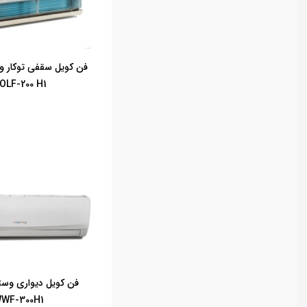
فن کویل سقفی توکار و
OLF-200 H1
فن کویل دیواری وست
WF-300H1