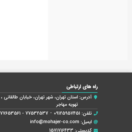
راه های ارتباطی
آدرس:
تهویه مهاجر
تلفن:
09125957451
-
77532537 - 77653561
ایمیل:
info@mohajer-co.com
کدپستی:
1571716433