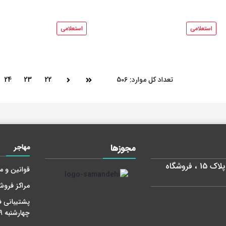
استعلامی
استعلامی
تعداد کل موارد: 506
22
23
24
مجوز‌ها
مهاجر
استان تهران، شهر تهران، خیابان طالقانی ، پلاک 15 ، فروشگاه
قوانین و م
مراکز فرو
پشتیبانی ف
چهارشنبه 9-18 پنج شنبه 9 - 14