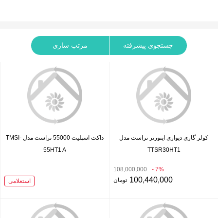
جستجوی پیشرفته
مرتب سازی
کولر گازی دیواری اینورتر تراست مدل
داکت اسپلیت 55000 تراست مدل TMSI-
55HT1 A
TTSR30HT1
108,000,000
7% -
100,440,000
تومان
استعلامی