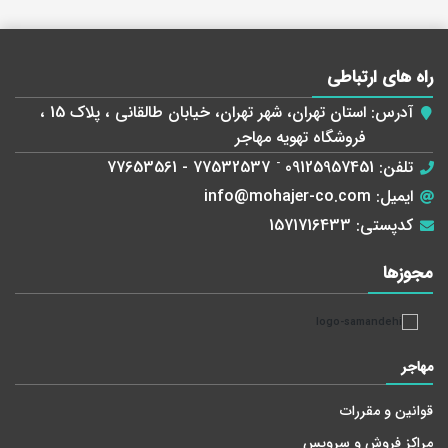
راه های ارتباطی
آدرس:
استان تهران، شهر تهران، خیابان طالقانی ، پلاک 15 ،
فروشگاه تهویه مهاجر
تلفن:
09125957451
-
77532537 - 77653561
ایمیل:
info@mohajer-co.com
کدپستی:
1571716433
مجوز‌ها
مهاجر
قوانین و مقررات
مراکز فروش و سرویس