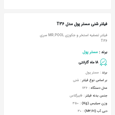
فیلتر شنی مستر پول مدل T36
فیلتر تصفیه استخر و جکوزی MR.POOL سری
T36
مستر پول
برند :
18 ماه گارانتی
برند :
مستر پول
بر اساس نوع فیلتر :
شنی
مدل دستگاه :
t36
جنس بدنه فیلتر :
فایبرگلاس
وزن سیلیس (Kg) :
350
دبی آب (M3/H) :
30