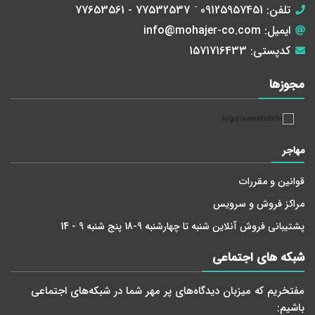
تلفن:
09125957451
-
77532537 - 77653561
ایمیل:
info@mohajer-co.com
کدپستی:
1571716433
مجوز‌ها
مهاجر
قوانین و مقررات
مراکز فروش و سرویس
پشتیبانی فروش آنلاین شنبه تا چهارشنبه 9-18 پنج شنبه 9 - 14
شبکه های اجتماعی
مفتخریم که میزبان دید‌گاه‌های پر مهر شما در شبکه‌های اجتماعی
باشیم: