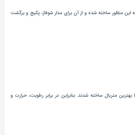
برای پمپاژ سیال است که در سیستم‌های گرمایشی و سرمایشی به کار می‌رود. پمپ سیرکولاتور گراندفوس مدل 55-32 نیز به این منظور ساخته شده و از آن برای مدار شوفاژ، پکیج و برگشت
بهترین متریال ساخته شدند. بنابراین در برابر رطوبت، حرارت و