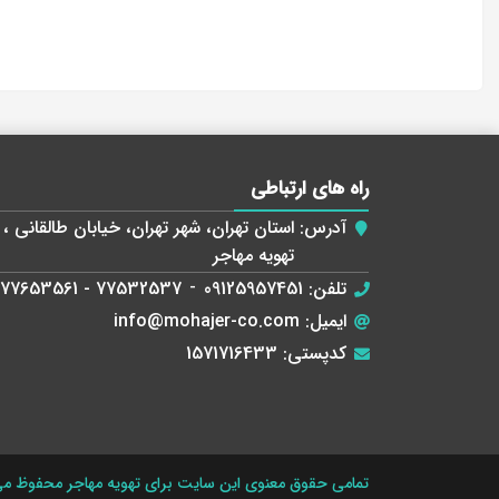
راه های ارتباطی
آدرس:
تهویه مهاجر
تلفن:
09125957451
-
77532537 - 77653561
ایمیل:
info@mohajer-co.com
کدپستی:
1571716433
تمامی حقوق معنوی این سایت برای تهویه مهاجر محفوظ می