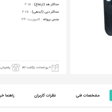
حداکثر هد (ارتفاع) :
3.15
حداکثر دبی (آبدهی) :
4.25
جنس پروانه :
کامپوزیت PP
7 روز ضمانت بازگشت کالا
پشتیبانی 24 ساعته
مشخصات فنی
نظرات کاربران
راهنما خر