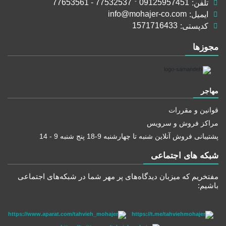
77532537 - 77653561
-
09125957451
تلفن:
info@mohajer-co.com
ایمیل:
1571716433
کدپستی:
مجوز‌ها
مهاجر
قوانین و مقررات
مراکز فروش و سرویس
پشتیبانی فروش آنلاین شنبه تا چهارشنبه 9-18 پنج شنبه 9 - 14
شبکه های اجتماعی
مفتخریم که میزبان دید‌گاه‌های پر مهر شما در شبکه‌های اجتماعی
باشیم: