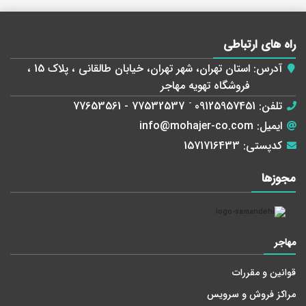
راه های ارتباطی
آدرس:
استان تهران، شهر تهران، خیابان طالقانی ، پلاک 15 ،
فروشگاه تهویه مهاجر
تلفن:
09125957451
-
77532537 - 77653561
ایمیل:
info@mohajer-co.com
کدپستی:
1571716433
مجوز‌ها
مهاجر
قوانین و مقررات
مراکز فروش و سرویس