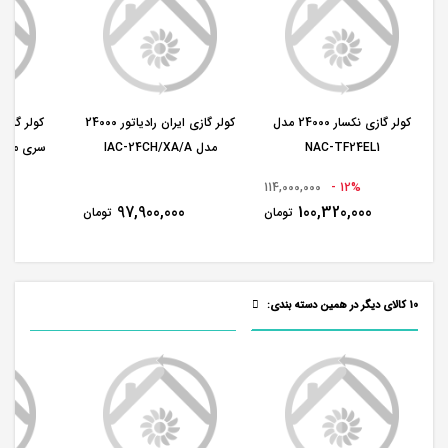
کولر گازی نکسار 24000 مدل
کولر گازی ایران رادیاتور 24000
NAC-TF24EL1
مدل IAC-24CH/XA/A
سری مایا مدل Q
114,000,000
12% -
200
97,900,000
100,320,000
تومان
تومان
10 کالای دیگر در همین دسته بندی: