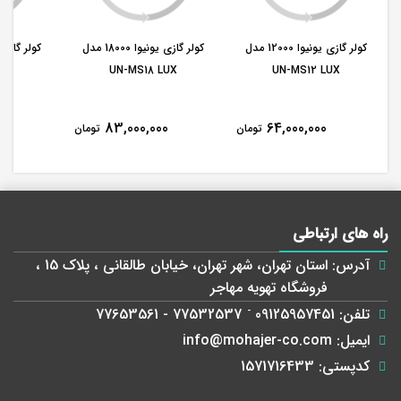
کولر گازی یونیوا 12000 مدل
کولر گازی یونیوا 18000 مدل
UN-MS18 LUX
UN-MS12 LUX
-
00
83,000,000
64,000,000
تومان
تومان
راه های ارتباطی
آدرس:
استان تهران، شهر تهران، خیابان طالقانی ، پلاک 15 ،
فروشگاه تهویه مهاجر
تلفن:
09125957451
-
77532537 - 77653561
ایمیل:
info@mohajer-co.com
کدپستی:
1571716433