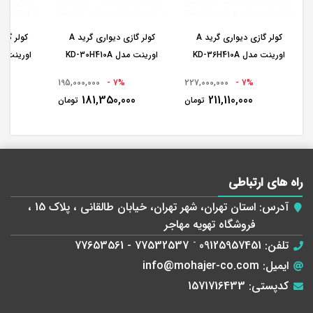
کولر گازی دیواری گرید A
کولر گازی دیواری گرید A
اورینت مدل KD-36H410A
اورینت مدل KD-30H410A
اورینت مدل 410A
195,000,000
7% -
227,000,000
7% -
00
181,350,000
211,110,000
تومان
تومان
راه های ارتباطی
آدرس:
استان تهران، شهر تهران، خیابان طالقانی ، پلاک 15 ،
فروشگاه تهویه مهاجر
تلفن:
09125957451
-
77532537 - 77653561
ایمیل:
info@mohajer-co.com
کدپستی:
1571716433