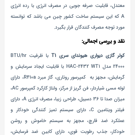
معتدل، قابلیت صرفه جویی در مصرف انرژی با رده انرژی
A که این سیستم ساخت کشور چین می باشد که توانسته
مورد توجه مصرف کنندگان قرار بگیرد.
نقد و بررسی اجمالی:
کولر گازی دیواری هیوندای سری T1
با ظرفیت BTU/hr
24000 مدل HAC-2432 WT1 با قابلیت ایجاد سرمایش و
گرمایش، مجهز به کمپرسور روتاری، گاز مبرد R410a، دارای
لوله مسی شیاردار، فن گریز از مرکز، ولتاژ کارکرد کمپرسور AC،
میزان صدا تا 36 دسیبل، طراحی زیبا، مصرف انرژی A، دارای
فیلتر ویتامین C، دارای سیستم تمیز کنندگی خودکار و
عملکرد ضد قارچ، مجهز به سیستم خاموش و روشن
خودکار، جذب رطوبت قوی، دارای کابین ضد فرسایش،