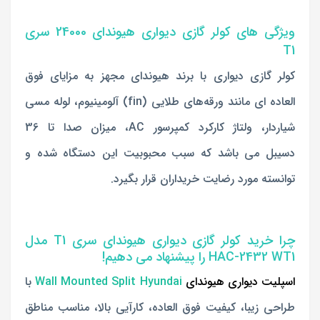
ویژگی های کولر گازی دیواری هیوندای 24000 سری
T1
کولر گازی دیواری با برند هیوندای مجهز به مزایای فوق
العاده ا
ی مانند ورقه‌های طلایی (fin) آلومینیوم، لوله مسی
شیاردار، ولتاژ کارکرد کمپرسور AC، میزان صدا تا 36
دسیبل می با
شد که سبب محبوبیت این دستگاه شده و
توانسته مورد رضایت خریداران قرار بگیرد.
چرا خرید کولر گازی دیواری هیوندای سری T1 مدل
HAC-2432 WT1 را پیشنهاد می دهیم!
اسپلیت دیواری هیوندای
Wall Mounted Split Hyundai
با
طراحی زیبا، کیفیت فوق العاده، کارآیی بالا، مناسب مناطق