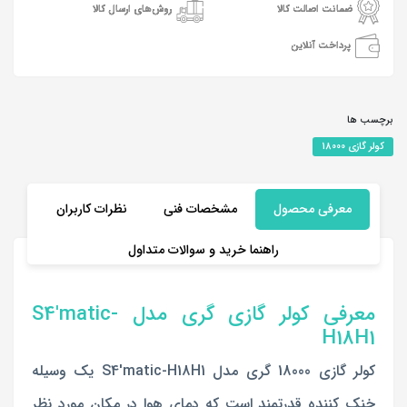
ضمانت اصالت کالا
روش‌های ارسال کالا
پرداخت آنلاین
برچسب ها
کولر گازی 18000
معرفی محصول
مشخصات فنی
نظرات کاربران
راهنما خرید و سوالات متداول
معرفی
کولر گازی گری مدل S4'matic-
H18H1
کولر گازی 18000 گری مدل S4'matic-H18H1 یک وسیله
خنک کننده قدرتمند است که دمای هوا در مکان مورد نظر