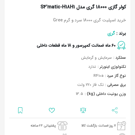
کولر گازی 18000 گری مدل S4'matic-H18H1
خرید اسپلیت گری 18000 سرد و گرم Gree
گری
برند :
60 ماه ضمانت کمپرسور و 18 ماه قطعات داخلی
عملکرد :
سرمایش و گرمایش
تکنولوژی اینورتر :
ندارد
نوع گاز مبرد :
R410a
برق مصرفی :
تک فاز 220 ولت
وزن یونیت داخلی (kg) :
13.5
7 روز ضمانت بازگشت کالا
پشتیبانی 24 ساعته