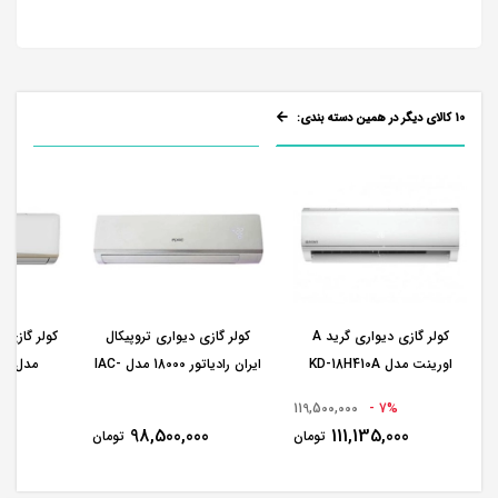
10 کالای دیگر در همین دسته بندی:
کولر گازی دیواری گرید A
کولر گازی دیواری تروپیکال
اورینت مدل KD-18H410A
ایران رادیاتور 18000 مدل IAC-
مدل IAC-18CH/XA/A
18CH/XA/TP/A
119,500,000
7% -
0
98,500,000
111,135,000
تومان
تومان