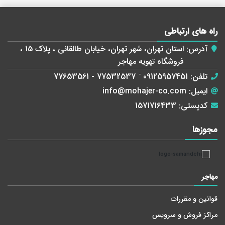
راه های ارتباطی
آدرس:
استان تهران، شهر تهران، خیابان طالقانی ، پلاک 15 ،
فروشگاه تهویه مهاجر
تلفن:
09125957451
-
77532537 - 77653561
ایمیل:
info@mohajer-co.com
کدپستی:
1571716433
مجوز‌ها
مهاجر
قوانین و مقررات
مراکز فروش و سرویس