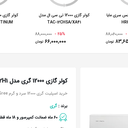
12000 هایسنس سری مایا
کولر گازی 12000 تی سی ال مدل
ATINUM
TAC-12CHSA/XA41
88,000,000
25% -
88,060,000
66,000,000
83,65
تومان
تومان
کولر گازی 12000 گری مدل S4'matic-H12H1
خرید اسپلیت گری 12000 سرد و گرم Gree
گری
برند :
60 ماه ضمانت کمپرسور و 18 ماه قطعات داخلی