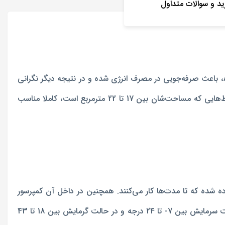
ید و سوالات متداول
کولر گازی 12000 گری مدل S4'matic-H12H1، محصولی با قابلیت ایجاد هوای گرم و سرد در محیط است. این کولر با داشتن گرید انرژی A، باعث صرفه‌جویی در مصرف انرژی شده و در نتیجه دیگر نگرانی
با ظرفیت 12000 خود، برای محیط‌هایی که مساحت‌شان بین 17 تا 22 مترمربع است، کاملا مناسب
ه شده که تا مدت‌ها کار می‌کنند. همچنین در داخل آن کمپرسور
روتاری و گاز مبرد R410A نیز به کار رفته است. قابلیت خوب این محصول، امکان تنظیم باد خروجی با دماهای مختلف است. مثلا در حالت سرمایش بین 7- تا 24 درجه و در حالت گرمایش بین 18 تا 43