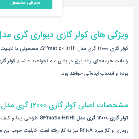
معرفی محصول
ویژگی های کولر گازی دیواری گری مدل 'matic-H12H1
را بابت هزینه‌های زیاد برق در پایان ماه نخواهید داشت.
کولر گازی 12000 گری مدل H12H1
بوده و انتخاب ایده‌آلی خواهد بود.
مشخصات اصلی کولر گازی 12000 گری مدل S4'matic-H12H1
کولر گازی 12000 گری مدل S4'matic-H12H1
طراحی زیبا و کیفیت