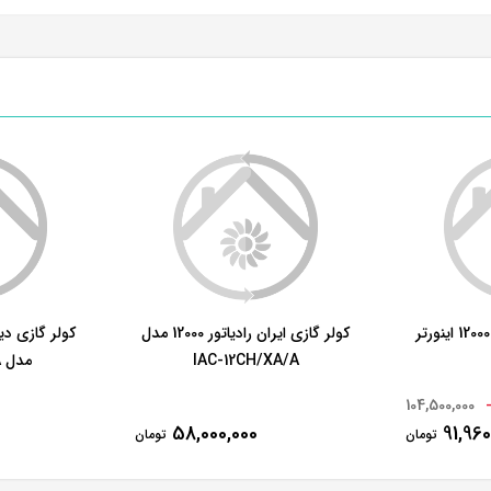
کولر گازی ایران رادیاتور 12000 مدل
IAC-12CH/XA/A
مدل KD-36H410A
104,500,000
58,000,000
91,960
تومان
تومان