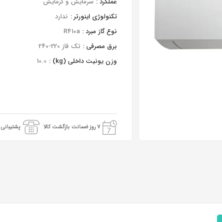
عملکرد :
سرمایش و گرمایش
تکنولوژی اینورتر :
ندارد
نوع گاز مبرد :
R410a
برق مصرفی :
تک فاز 220-240
وزن یونیت داخلی (kg) :
10.0
7 روز ضمانت بازگشت کالا
پشتیبانی 24 ساعته