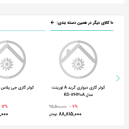
10 کالای دیگر در همین دسته بندی:
کولر گازی دیواری گرید A اورینت
کولر گازی جی پلاس 12000 اینورتر
مدل KD-12H410A
12% -
95,500,000
7% -
,000
88,815,000
تومان