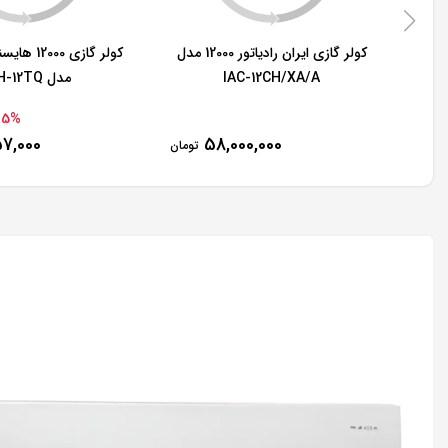
کولر گازی ایران رادیاتور 12000 مدل
کولر گازی 
IAC-12CH/XA/A
مدل HRH-12TQ
5% -
7,000
58,000,000
تومان