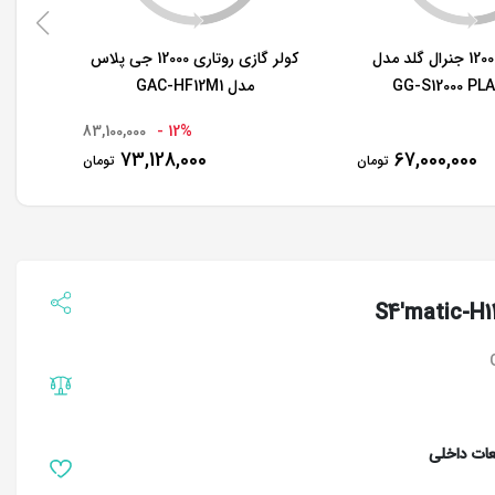
کولر گازی 12000 جنرال گلد مدل
کولر گازی روتاری 12000 جی پلاس
GG-S12000 PL
مدل GAC-HF12M1
83,100,000
12% -
73,128,000
67,000,000
تومان
تومان