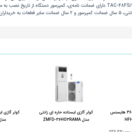
به عهده دارد.
کولر گازی ایستاده 36000 هایسنس
کولر گازی ایستاده حاره ای زانتی
مدل ZMFD-36HO3RAMA
مدل -60H
237,330,000