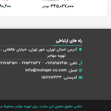
90,200
345,027,000
تومان
راه های ارتباطی
آدرس:
تهویه مهاجر
تلفن:
09125957451
-
77532537 - 77653561
ایمیل:
info@mohajer-co.com
کدپستی:
1571716433
تمامی حقوق معنوی این سایت برای تهویه مهاجر محفوظ می