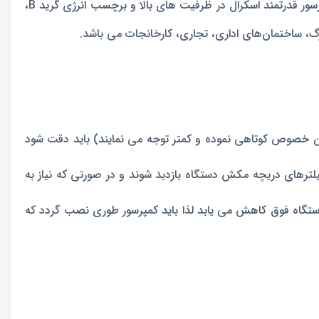
با ظرفیت BTU/hr 48000 مدل TAC-48FS/CT با قابلیت سرمایش و گرمایش، گاز مبرد R22 و بهره گیری از کمپرسور قدرتمند اسکرال در ظرفیت های بالا و برچسب انرژی گرید B،
این خصوص کوتاهی نموده و کمتر توجه می نمایند) باید دقت شود
های دریچه مکش دستگاه بازدید شوند و در صورتی که نیاز به
ستگاه فوق کاهش می یابد لذا باید کمپرسور طوری نصب گردد که