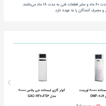
کولر گازی ایستاده 60000 اورینت
کولر گازی ایستاده جی پلاس 60000
OMF
مدل GAC‐HF60FS3
407,000,000
7% -