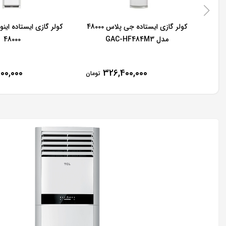
کولر گازی ایستاده جی پلاس 48000
کولر گازی ایستاده این
مدل GAC-HF484M3
48000
00,000
326,400,000
تومان