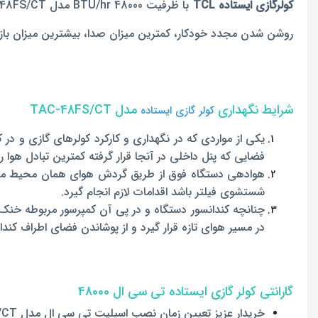
کولرگازی ایستاده TCL
روشن شدن مجدد خودکار، کمترین میزان صدا، بیشترین میزان بازدهی، طراحی بسیار ایمن، تایمر 24 ساعته که مناسب برای سالن
شرایط نگهداری
مدل TAC-48FS/CT
کولر گازی ایستاده
یکی از مواردی که در نگهداری و کارکرد کولرهای گازی و 
فضایی که پنل داخلی در آنجا قرار گرفته کمترین تبادل هوا ر
هوادهی دستگاه فوق از طریق گردش هوای همان محیط مربو
شستشوی فیلتر باشد اقدامات لازم انجام گیرد.
چنانچه کندانسور دستگاه و در پی آن کمپرسور مربوطه خن
در مسیر هوای تازه قرار گیرد و از پوشاندن فضای اطراف کندان
گارانتی کولر گازی ایستاده تی سی ال 48000
خریدار عزیز تعیین زمان نصب اسپلیت تی سی ال مدل TAC-48FS/CT توسط تهویه مطبوع مهاجر بر اساس نوبت تعیین می‌شود.