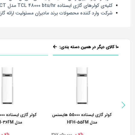
کلیه‌ی کولر‌های گازی‌ ایستاده TCL 48000 btu/hr مدل TAC-48FS/CT دارای ضمانت نامه‌ی، کمپرسور دستگاه از تاریخ نصب به مدت 60 ماه و سایر قطعات فنی به مدت 18 ماه می‌باشند.
شرکت وارد کننده محصولات برند مادیران مسئولیت ارائه گارانتی، 5 سال ضمانت کمپرسور و 2 سال ضمانت سایر قطعات به خریداران و مصرف کنندگان را 
10 کالای دیگر در همین دسته بندی:
کولر گازی ایستاده 55000 هایسنس
مدل HFH-55FM
مدل HFH-36FM
6% -
367,050,000
6% -