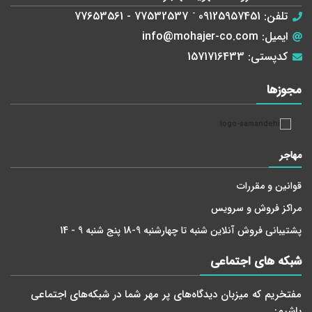
تلفن:
09125957451
-
77532537 - 77653561
ایمیل:
info@mohajer-co.com
کدپستی:
1571716433
مجوز‌ها
مهاجر
قوانین و مقررات
مراکز فروش و سرویس
پشتیبانی فروش آنلاین شنبه تا چهارشنبه 9-18 پنج شنبه 9 - 14
شبکه های اجتماعی
مفتخریم که میزبان دید‌گاه‌های پر مهر شما در شبکه‌های اجتماعی
باشیم: