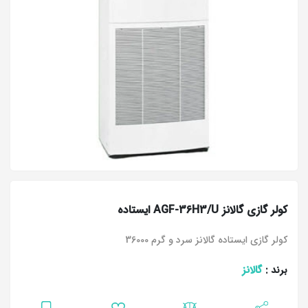
کولر گازی گالانز AGF-36H3/U ایستاده
کولر گازی ایستاده گالانز سرد و گرم 36000
گالانز
برند :