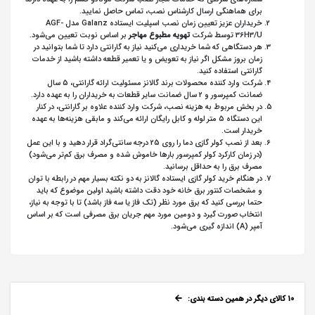
برای هماهنگی ارسال کارشناس نصب، تماس حاصل نمایید.
خریداران عزیز تعیین زمان نصب اسپلیت ایستاده Galanz مدل AGF-
36H3/U توسط شرکت
تهویه مطبوع مهاجر
بر اساس نوبت تعیین می‌شود.
هر دستگاهی که شما خریداری می‌کنید نیاز به گارانتی دارد تا شما بتوانید در
زمان بروز مشکل اگر نیاز به تعویض و یا تعمیر قطعه داشته باشید از خدمات
گارانتی استفاده کنید.
شرکت وارد کننده محصولات برند گالانز مسئولیت ارائه گارانتی، 5 سال
ضمانت کمپرسور و 2 سال ضمانت سایر قطعات به خریداران را به عهده دارد.
در بخش مربوط به هزینه نصب، شرکت وارد کننده علاوه بر گارانتی، در کنار
این دستگاه 5 متر لوله و کابل رایگان ارائه می‌کند و مابقی هزینه‌ها به عهده
خریدار است.
بعد از نصب کولر گازی دما را روی 25 درجه سانتی‌گراد قرار دهید و با این عمل
(در زمان کارکرد کولر کمپرسور بارها خاموش شده و مصرف برق کم‌تر‌ می‌شود)
مصرف برق را به حداقل برسانید.
در هنگام خرید کولر گازی ایستاده گالانز به دو نکته بسیار مهم در رابطه با توان
و مشخصات کنتور برق خانه خود دقت داشته باشید اولین موضوع که باید
حتما بررسی کنید که برق مورد نظر (تک فاز یا سه فاز باشد) تا با توجه به نیاز،
انتخاب صورت گیرد و دومین مورد مهم جریان برق مصرفی است که بر‌ اساس
آمپر (A) اندازه‌ گیری می‌شود.
10 کالای دیگر در همین دسته بندی: