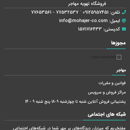
فروشگاه تهویه مهاجر
تلفن:
09125957451
-
77532537 - 77653561
ایمیل:
info@mohajer-co.com
کدپستی:
1571716433
مجوز‌ها
مهاجر
قوانین و مقررات
مراکز فروش و سرویس
پشتیبانی فروش آنلاین شنبه تا چهارشنبه 9-18 پنج شنبه 9 - 14
شبکه های اجتماعی
مفتخریم که میزبان دید‌گاه‌های پر مهر شما در شبکه‌های اجتماعی