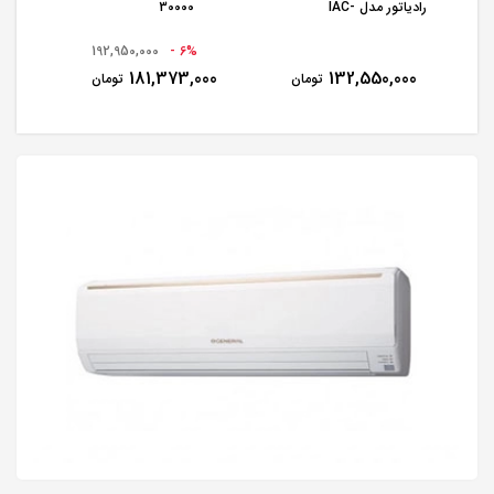
رادیاتور مدل IAC-
30000
30CH/XA/TR/A
192,950,000
6% -
181,373,000
132,550,000
تومان
تومان