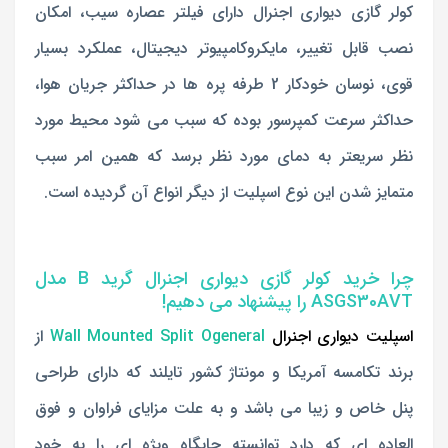
کولر گازی دیواری اج
نرال دارای فیلتر عصاره سیب، امکان
نصب قابل تغییر، مایکروکامپیوتر دیجیتال، عملکرد بسیار
قوی، نوسان خودکار 2 طرفه پره ها در حداکثر جریان هوا،
حداکثر سرعت کمپرسور بوده که سبب می شود محیط مورد
نظر سریعتر به دمای مورد نظر برسد که
همین امر سبب
متمایز شدن این نوع اسپلیت از دیگر انواع آن گردیده است.
چرا خرید کولر گازی دیواری اجنرال گرید B مدل
ASGS30AVT را پیشنهاد می دهیم!
اسپلیت دیواری اجنرال
Wall Mounted Split Ogeneral
از
برند تکامسه آمریکا و مونتاژ کشور تایلند که دارای طراحی
پنل خاص و زیبا می باشد و به علت مزایای فراوان و فوق
العاده ای که دارد توانسته جایگاه ویژه ای را به خود