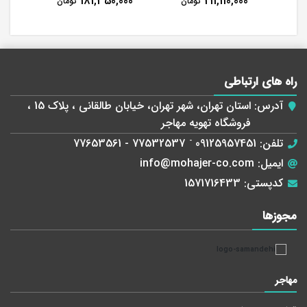
00
181,350,000
211,110,000
تومان
تومان
راه های ارتباطی
آدرس:
استان تهران، شهر تهران، خیابان طالقانی ، پلاک 15 ،
فروشگاه تهویه مهاجر
تلفن:
09125957451
-
77532537 - 77653561
ایمیل:
info@mohajer-co.com
کدپستی:
1571716433
مجوز‌ها
مهاجر