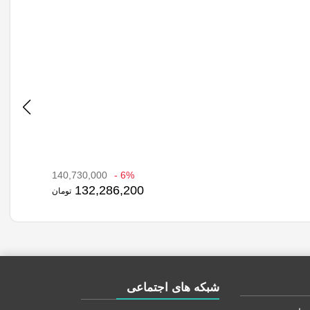
140,730,000
6% -
132,286,200
تومان
شبکه های اجتماعی