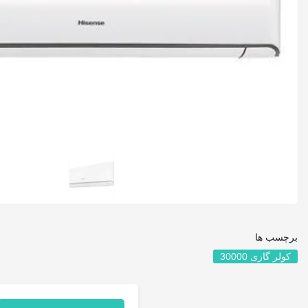
برچسب ها
کولر گازی 30000