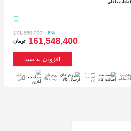
171,860,000
6% -
161,548,400
تومان
افزودن به سبد
ضمانت
پشتیبانی
روش‌های
پرداخت
اصالت
24 ساعته
ارسال کالا
آنلاین
کالا