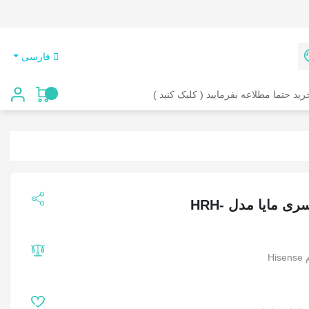
فارسی
رید حتما مطلاعه بفرمایید ( کلیک کنید )
کولر گازی 30000 هایسنس سری مایا مدل HRH-