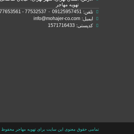
تهویه مهاجر
77532537 - 77653561
-
09125957451
تلفن:
info@mohajer-co.com
ایمیل:
1571716433
کدپستی:
تمامی حقوق معنوی این سایت برای تهویه مهاجر محفوظ 