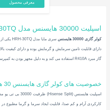
معرفی محصول
اسپلیت 30000 هایسنس مدل HRH-30TQ
کولر گازی 30000 هایسنس
سری مایا مدل HRH-30TQ یکی از محصولات این برند می باشد که به دلیل حجم هوادهی برای محیط های بزرگ با متراژ 40 تا 60 متر مربع استفاده می گردد. این
دارای قابلیت تامین سرمایش و گرمایش بوده و دارای کیفیت بال
گاز مبرد R410A استفاده می کند و به دلیل مجهز بودن به کمپرسور روتاری و رده انرژی B برای مناطق گرم و معتدل قابل استفاده خواهد بود.
خصوصیت های کولر گازی هایسنس 30 هزار سری مایا
کارکردی آرام و کم صدا، قابلیت ایجاد سرما و گرما مطبوع در 