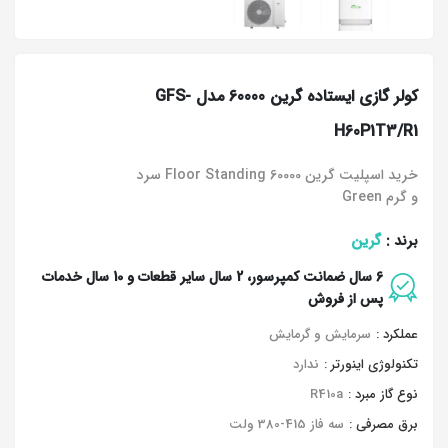
کولر گازی ایستاده گرین 60000 مدل GFS-
H60P1T3/R1
خرید اسپلیت گرین Floor Standing 60000 سرد
و گرم Green
گرین
برند :
6 سال ضمانت کمپرسور، 2 سال سایر قطعات و 10 سال خدمات
پس از فروش
عملکرد :
سرمایش و گرمایش
تکنولوژی اینورتر :
ندارد
نوع گاز مبرد :
R410a
برق مصرفی :
سه فاز 415-380 ولت