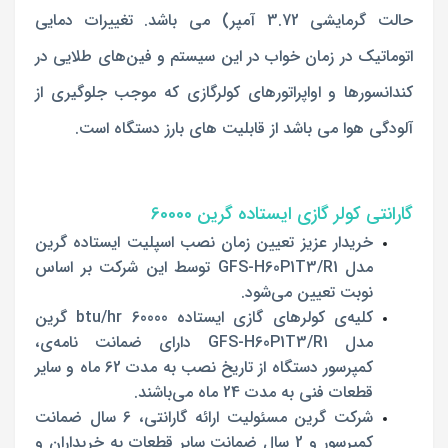
حالت گرمایشی 3.72 آمپر) می باشد. تغییرات دمایی
اتوماتیک در زمان خواب در این سیستم و فین‌های طلایی در
کندانسورها و اواپراتورهای کولرگازی که موجب جلوگیری از
آلودگی هوا می باشد از قابلیت های بارز دستگاه است.
گارانتی کولر گازی ایستاده گرین 60000
خریدار عزیز تعیین زمان نصب اسپلیت ایستاده گرین
مدل GFS-H60P1T3/R1 توسط این شرکت بر اساس
نوبت تعیین می‌شود.
کلیه‌ی کولر‌های گازی‌ ایستاده 60000 btu/hr گرین
مدل GFS-H60P1T3/R1 دارای ضمانت نامه‌ی،
کمپرسور دستگاه از تاریخ نصب به مدت 62 ماه و سایر
قطعات فنی به مدت 24 ماه می‌باشند.
شرکت گرین مسئولیت ارائه گارانتی، 6 سال ضمانت
کمپرسور و 2 سال ضمانت سایر قطعات به خریداران و