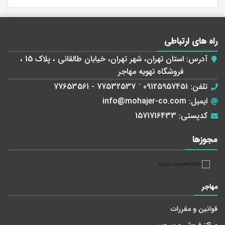
راه های ارتباطی
آدرس:
استان تهران، شهر تهران، خیابان طالقانی ، پلاک 15 ،
فروشگاه تهویه مهاجر
تلفن:
09125957451
-
77532537 - 77653561
ایمیل:
info@mohajer-co.com
کدپستی:
1571716433
مجوز‌ها
مهاجر
قوانین و مقررات