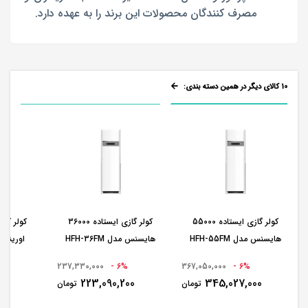
مصرف کنندگان محصولات این برند را به عهده دارد.
10 کالای دیگر در همین دسته بندی:
کولر گازی ایستاده 55000
کولر گازی ایستاده 36000
هایسنس مدل HFH-55FM
هایسنس مدل HFH-36FM
اورینت مدل 
237,330,000
6% -
367,050,000
6% -
000
223,090,200
345,027,000
تومان
تومان